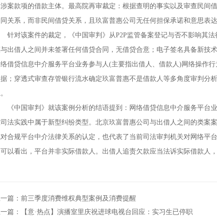
非涉案款项的借款主体。最高院再审裁定：根据查明的事实以及审查民间
合同关系，而非民间借贷关系，且玖富普惠公司无任何担保承诺和意思表
针对该案件的裁定，《中国审判》从P2P监管备案登记与否不影响其法律
惠与出借人之间并未签署任何借贷合同，无借贷合意；电子签名具备新技
网络借贷信息中介服务平台业务参与人(主要指出借人、借款人)网络操作
依据；穿透式审查存管银行流水确定玖富普惠不是借款人等多角度审判分
系。
《中国审判》就该案例分析的结语提到：网络借贷信息中介服务平台业
在司法实践中属于新型纠纷类型。北京玖富普惠公司与出借人之间的类案
院对合规平台中介法律关系的认定，也代表了当前司法审判机关对网络平
例可以看出，平台并非实际借款人。出借人追责欠款应当法诉实际借款人
上一篇：前三季度消费维权典型案例及消费提醒
上一篇：【意·热点】演播室里庆祝进球电视台回应：实习生已停职