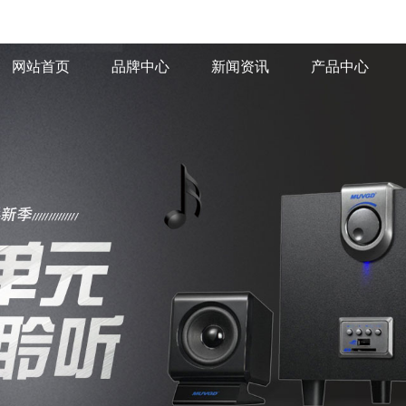
网站首页
品牌中心
新闻资讯
产品中心