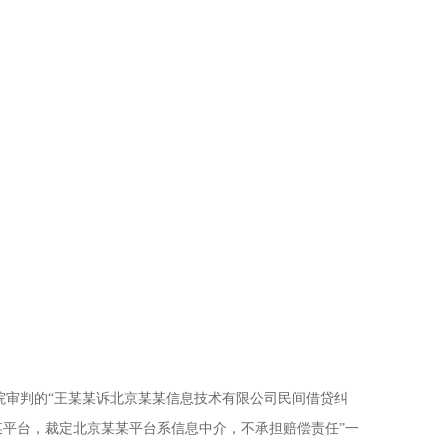
院审判的“王某某诉北京某某信息技术有限公司民间借贷纠
某平台，裁定北京某某平台系信息中介，不承担赔偿责任”一