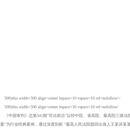
0)this.width=500 align=center hspace=10 vspace=10 rel=nofollow/>
0)this.width=500 align=center hspace=10 vspace=10 rel=nofollow/
《中国审判》总第341期“司法前沿”以经中院、省高院、最高院三级法
纷案”为行业经典案例，通过深度剖析 “最高人民法院驳回出借人王某诉某