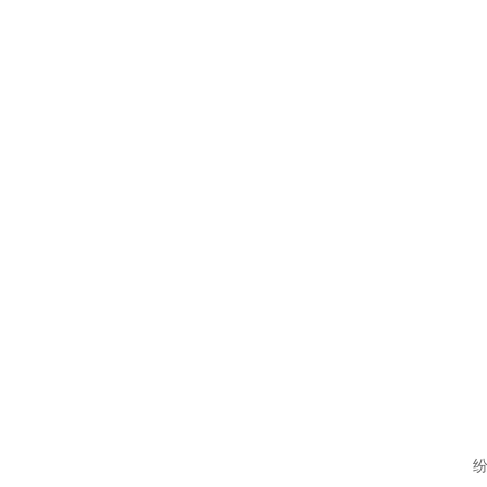
50
50