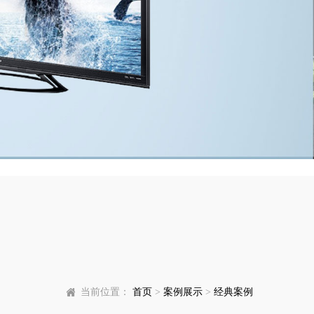
当前位置：
首页
>
案例展示
>
经典案例