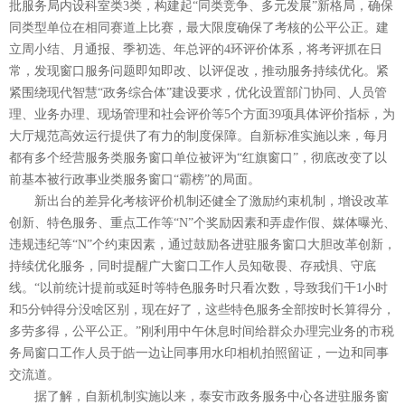
批服务局内设科室类3类，构建起“同类竞争、多元发展”新格局，确保
同类型单位在相同赛道上比赛，最大限度确保了考核的公平公正。建
立周小结、月通报、季初选、年总评的4环评价体系，将考评抓在日
常，发现窗口服务问题即知即改、以评促改，推动服务持续优化。紧
紧围绕现代智慧“政务综合体”建设要求，优化设置部门协同、人员管
理、业务办理、现场管理和社会评价等5个方面39项具体评价指标，为
大厅规范高效运行提供了有力的制度保障。自新标准实施以来，每月
都有多个经营服务类服务窗口单位被评为“红旗窗口”，彻底改变了以
前基本被行政事业类服务窗口“霸榜”的局面。
新出台的差异化考核评价机制还健全了激励约束机制，增设改革
创新、特色服务、重点工作等“N”个奖励因素和弄虚作假、媒体曝光、
违规违纪等“N”个约束因素，通过鼓励各进驻服务窗口大胆改革创新，
持续优化服务，同时提醒广大窗口工作人员知敬畏、存戒惧、守底
线。“以前统计提前或延时等特色服务时只看次数，导致我们干1小时
和5分钟得分没啥区别，现在好了，这些特色服务全部按时长算得分，
多劳多得，公平公正。”刚利用中午休息时间给群众办理完业务的市税
务局窗口工作人员于皓一边让同事用水印相机拍照留证，一边和同事
交流道。
据了解，自新机制实施以来，泰安市政务服务中心各进驻服务窗