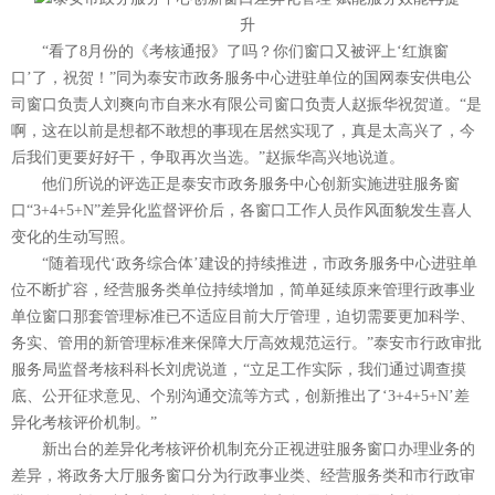
“看了8月份的《考核通报》了吗？你们窗口又被评上‘红旗窗
口’了，祝贺！”同为泰安市政务服务中心进驻单位的国网泰安供电公
司窗口负责人刘爽向市自来水有限公司窗口负责人赵振华祝贺道。“是
啊，这在以前是想都不敢想的事现在居然实现了，真是太高兴了，今
后我们更要好好干，争取再次当选。”赵振华高兴地说道。
他们所说的评选正是泰安市政务服务中心创新实施进驻服务窗
口“3+4+5+N”差异化监督评价后，各窗口工作人员作风面貌发生喜人
变化的生动写照。
“随着现代‘政务综合体’建设的持续推进，市政务服务中心进驻单
位不断扩容，经营服务类单位持续增加，简单延续原来管理行政事业
单位窗口那套管理标准已不适应目前大厅管理，迫切需要更加科学、
务实、管用的新管理标准来保障大厅高效规范运行。”泰安市行政审批
服务局监督考核科科长刘虎说道，“立足工作实际，我们通过调查摸
底、公开征求意见、个别沟通交流等方式，创新推出了‘3+4+5+N’差
异化考核评价机制。”
新出台的差异化考核评价机制充分正视进驻服务窗口办理业务的
差异，将政务大厅服务窗口分为行政事业类、经营服务类和市行政审