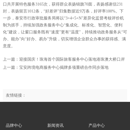
口共开展特色服务3165次，获得群众表扬锦旗70面，表扬感谢信231
封，表扬留言1012条，“好差评”归集数据近9万条，好评率100%。下
一步，泰安市行政审批服务局将以“3+4+5+N”差异化监督考核评价机
制为抓手，持续加强政务服务中心“集成化、标准化、智慧化、便利
化”建设，让窗口服务既有“速度”更有“温度”，持续推动政务服务从“可
办、能办”向“好办、易办”升级，切实增强企业群众办事的获得感、满
意度。
上一篇：迎接国庆！珠海首个国际旅客服务中心落地港珠澳大桥口岸
上一篇：宝安跨境电商服务中心揭牌多项重磅合作同步落地
友情链接：
品牌中心
新闻资讯
产品中心