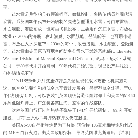
率。
该水雷是典型的具有预编程序、微机控制、多路传感器的现代沉
底雷。系英国80年代末开始研制的先进新型通用水雷，可由布雷艇、
水面舰艇、潜艇布放，也可由飞机投布，主要用作沉底水雷，布放在
水深5～200m的海底，攻击潜艇、水面舰船、登陆艇等，也可用作锚
雷，布放在入水深度75～200m的海中，攻击潜艇、水面舰船、登陆艇
等。该水雷由英国原马可尼空间防务公司水下武器系统部(Underwater
Weapons Division of Marconi Space and Defence )、现马可尼水下系统
公司，于80年代末开始研制，90年代初开始试验，现已投产并服役，
但外销情况不详。
117/118型MK系列减速炸弹是为适应现代战术攻击飞机实施高
速、低空突防轰炸和超低空水平轰炸发展的一类新型航空炸弹。于60
年代初开始研制，可以改装到英国现役普通低阻炸弹上和美国的MK80
系列低阻炸弹上。广泛装备英国海、空军的作战部队。
这种英国自行研制的热核子弹头于1982年开始研制，1995年开始
服役。目前“三叉戟”2导弹热核弹头仍在服役。
英国AS-90自行榴弹炮是为了替换“阿伯特”105毫米榴弹炮和老式
的 M109 自行火炮。由英国政府招标，最终英国维克斯造船...[详细]