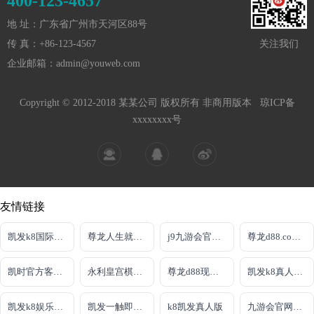
400-123-4657
地 址：广东省广州市天河区88号
传 真：+86-123-4567
关注我们
企业邮箱：admin@youweb.com
Copyright © 2012-2018 某某公司 版权所有 非商用版本
琼ICP备
xxxxxxxx号
友情链接
凯发k8国际彩金
尊龙人生就是慱
j9九游会官网入口首页新版
尊龙d88.com开户官网
凯时官方客户端下载唯一官方网址
永利皇宫棋牌2023最新版本
尊龙d88现金首选AG发财网资深
凯发k8真人娱乐平台
凯发k8娱乐娱乐手机版
凯发一触即发官方网站
k8凯发真人版
九游会官网真人游戏