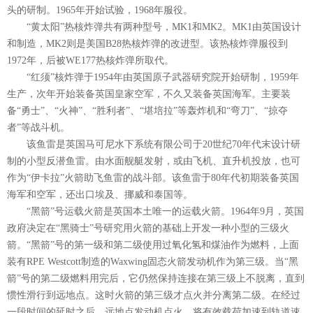
头的研制。1965年开始试验，1968年服役。
“黄太阳”热核炸弹共有两种型号，MK1和MK2。MK1由英国设计
和制造，MK2则是美国B28热核炸弹的改进型。该热核炸弹服役到
1972年，后被WE177热核炸弹所取代。
“红须”核炸弹于1954年由英国原子武器研究院开始研制，1959年
生产，次年开始装备英国皇家空军，不久又装备英国海军。主要装
备“勇士”、“火神”、“胜利者”、“堪培拉”等轰炸机和“弯刀”、“掠夺
者”等战斗机。
该鱼雷是英国马可尼水下系统有限公司于20世纪70年代末设计研
制的小型反潜鱼雷。由水面舰艇发射，或由飞机、直升机投放，也可
作为“伊卡拉”火箭助飞鱼雷的战斗部。该鱼雷于80年代初期装备英国
海军和空军，还出口埃及、挪威和泰国等。
“黑箭”号运载火箭是英国本土唯一的运载火箭。1964年9月，英国
政府决定在“黑骑士”号研究用火箭的基础上开发一种小型的三级火
箭。“黑箭”号的第一级和第二级使用过氧化氢和煤油作为燃料，上面
装有RPE Westcott制造的Waxwing固态火箭发动机作为第三级。当“黑
箭”号的第二级燃料用完后，它仍然保持连接在第三级上不脱离，直到
惯性滑行到远地点。这时火箭的第三级才点火并分离第二级。在经过
一段时间的延时之后，远地点发动机点火，将有效载荷加速到轨道速