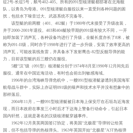
征2号-长征5号，舷号402-405。所有的091型核潜艇都部署在北海舰
队，以青岛为母港。091型核潜艇自服役以来一直受到各种问题的困
扰，包括水下噪音过大、武器系统不完备等。
该型艇的前两艘（401、402艇）于1980年代末接受了升级改装，
并于2000-2001年退役。403和404艇较早期的091级有较大不同，一开
始即加装了消声瓦，各种设备均进行了升级，全艇长度亦长了8米，被
称为091-II级，同时亦于1998年进行了进一步升级，安装了效率更高的
消声瓦，可能改装线鱼雷，并具备水下发射鹰击-82型反舰导弹的能
力，目前该型艇的后三艘仍在服役。
5艘“汉”级（091型）核潜艇分别于1974年8月至1990年12月间先后
服役。通常在中国近海活动，有时也会前出到敏感海域。
1996年的台湾海峡导弹危机中，一艘091型核潜艇渗透到美国海军
航母战斗群中，实际上亦证明091级的噪声和技术水平并没有想象中的
那样落后。
2004年11月，一艘091型核潜艇被日本海上保安厅在石垣岛近海发
现，而日本政府在事发三小时后才下达海上警备行动命令，引起日本
国内轩然，这就是著名的汉级核潜艇穿越事件。
1962年12月美英两国签订协定，将美国“北极星”导弹转让给英
国，但不包括导弹的热核弹头。1963年英国开始“北极星”A3T热核弹