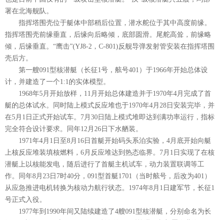
署在北海舰队。
指挥塔围壳位于艇体中部稍后位置，潜水舵位于其中高度前缘。
指挥塔围壳前缘垂直，后缘向后略倾，底部圆滑。尾舵高耸，前缘略
倾，后缘垂直。“鹰击”(YJ8-2，C-801)反舰导弹发射管安装在指挥塔围
壳后方。
第一艘091型核潜艇（长征1号，舷号401）于1966年开始总体设
计，并建造了一个1:1的实体模型。
1968年5月开始放样，11月开始总体建造并于1970年4月完成了首
艇的总体试水。同时陆上模式反应堆也于1970年4月28日安装完毕，并
在5月1日正式开始试车。7月30日陆上模式堆即达到满功率运行，指标
完全符合设计要求。同年12月26日下水舾装。
1971年4月1日至8月16日首艇开始码头系泊实验，4月底开始向艇
上核反应堆装填核燃料，6月反应堆达到热态临界。7月1日实现了在核
潜艇上以核能发电，随后进行了首艇主机试车，动力装置联调等工
作。同年8月23日7时40分，091型首艇1701（当时舷号，后改为401）
从应急推进电机转换为核动力航行状态。1974年8月1日建军节，长征1
号正式入役。
1977年到1990年间又陆续建造了4艘091型核潜艇，分别命名为长