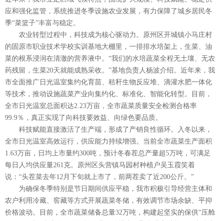
应和强化监管，系统推进冬季设施农业发展，有力保障了城乡居民冬
季“菜篮子”丰富与稳定。
农业转型过程中，科技成为核心驱动力。原州区开城镇小马庄村
的固原市职业技术学校实训基地大棚里，一排排水培架上，生菜、油
菜的根系浸润在清澈的营养液中。“我们的水培蔬菜全程无土壤、无农
药残留，生菜20天就能成熟采收。”基地负责人杨波介绍。近年来，我
市全面推广日光温室集约化育苗、秸秆生物反应堆、滴灌水肥一体化
等技术，推动设施蔬菜产业向集约化、标准化、智能化转型。目前，
全市日光温室总面积达2.23万亩，全市蔬菜质量安全检测合格率
99.9％，真正实现了向科技要效益、向绿色要品质。
科技赋能直接激活了生产端，形成了产销良性循环。入冬以来，
全市日光温室高效运行，供应能力持续增强。当前全市蔬菜生产面积
1.63万亩，日均上市量约300吨，预计冬春茬总产量超5万吨，可满足
每日人均供应量261克。原州区头营镇马园村种植户吴玉霞笑着
说：“头茬菜去年12月下旬就上市了，前两茬卖了近200公斤。”
为确保冬季特别是节日期间供应平稳，我市积极引导经营主体和
农户利用冷藏、窖藏等方式开展蔬菜冬储，有效调节市场余缺、平抑
价格波动。目前，全市蔬菜储备总量32万吨，构建起坚实的保供“压舱