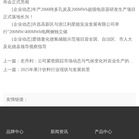
布会正式亮相
[企业动态]年产2000吨多孔炭及200MWh超级电容器研发生产项目
正式落地长兴！
[企业动态]许昌高新区与浙江利星能实业发展有限公司举
行“200MW/400MWh电网侧独立储
[企业动态]爱德曼化德氢储能示范项目迎全国、自治区、市人大
及化德县领导视察指导
上一篇：史丹利：公司紧密跟踪市场动态与气候变化对农业生产的影响通过灵活调控原材料采购与生产节奏确保库存维持在合理水平实现高效周转
上一篇：2025年果汁饮料行业现状与发展前景
友情链接：
品牌中心
新闻资讯
产品中心