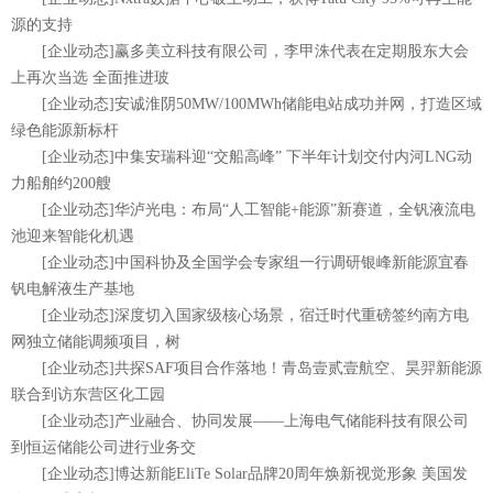
源的支持
[企业动态]赢多美立科技有限公司，李甲洙代表在定期股东大会
上再次当选 全面推进玻
[企业动态]安诚淮阴50MW/100MWh储能电站成功并网，打造区域
绿色能源新标杆
[企业动态]中集安瑞科迎“交船高峰” 下半年计划交付内河LNG动
力船舶约200艘
[企业动态]华泸光电：布局“人工智能+能源”新赛道，全钒液流电
池迎来智能化机遇
[企业动态]中国科协及全国学会专家组一行调研银峰新能源宜春
钒电解液生产基地
[企业动态]深度切入国家级核心场景，宿迁时代重磅签约南方电
网独立储能调频项目，树
[企业动态]共探SAF项目合作落地！青岛壹贰壹航空、昊羿新能源
联合到访东营区化工园
[企业动态]产业融合、协同发展——上海电气储能科技有限公司
到恒运储能公司进行业务交
[企业动态]博达新能EliTe Solar品牌20周年焕新视觉形象 美国发