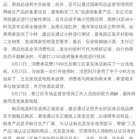
品，那就必须有中文标签；此外，还可以通过国家药品监督管理局官
网验证产品的备案信息，避免购买“三无”或虚假备案产品；在正式使
用前建议进行过敏性测试，在耳后或手腕小范围试用，观察24至48小
时无异常后再全脸使用，如果出现红肿、瘙痒等症状应立即停用。如
果商家提供了小样，建议先通过小样进行测试，避免因正装开封影响
二次销售，造成商家拒绝退货要求；最后，应保留购物小票、支付记
录、商品包装盒等消费凭证，发生纠纷时可作为维权证据，自行协商
后仍不能解决的，可拨打12345政府服务热线进行投诉。‌
8月13日，消费者花费17000元在衢江区某实体店购买了一台洗地
机。8月25日，当他第一次打开使用时，没想到只使用了半个小时左右
就坏了，之后发现是电瓶有故障。消费者与商家协商未果，希望相关
单位核实情况，并尽快退款退货。
8月27日，衢江区市场监督管理局工作人员组织双方调解，最终商
家同意更换新电瓶。
购买电器时应‌选择正规渠道，建议通过证照齐全的实体店或品牌
官方旗舰店购买，避免通过非正规线上渠道交易，以保障售后权益；
检查产品是否标注生产厂家、3C认证标志及安全使用提示，警惕“三无
产品”或认证过期的商品，尤其是冰箱、空调等列入强制性认证目录的
电器。根据《实施三包的部分商品目录》，冰箱、空调、洗衣机、电