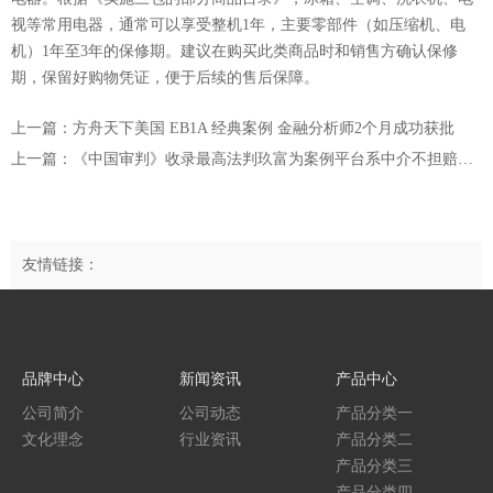
视等常用电器，通常可以享受整机1年，主要零部件（如压缩机、电
机）1年至3年的保修期。建议在购买此类商品时和销售方确认保修
期，保留好购物凭证，便于后续的售后保障。‌
上一篇：方舟天下美国 EB1A 经典案例 金融分析师2个月成功获批
上一篇：《中国审判》收录最高法判玖富为案例平台系中介不担赔偿责任
友情链接：
品牌中心
新闻资讯
产品中心
公司简介
公司动态
产品分类一
文化理念
行业资讯
产品分类二
产品分类三
产品分类四