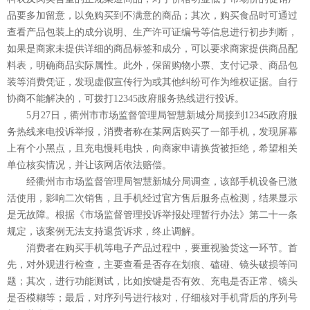
品要多加留意，以免购买到不满意的商品；其次，购买食品时可通过
查看产品包装上的成分说明、生产许可证编号等信息进行初步判断，
如果是商家未提供详细的商品标签和成分，可以要求商家提供商品配
料表，明确商品实际属性。此外，保留购物小票、支付记录、商品包
装等消费凭证，发现虚假宣传行为或其他纠纷可作为维权证据。自行
协商不能解决的，可拨打12345政府服务热线进行投诉。
5月27日，衢州市市场监督管理局智慧新城分局接到12345政府服
务热线来电投诉举报，消费者称在某网店购买了一部手机，发现屏幕
上有个小黑点，且充电慢耗电快，向商家申请换货被拒绝，希望相关
单位核实情况，并让该网店依法赔偿。
经衢州市市场监督管理局智慧新城分局调查，该部手机设备已激
活使用，影响二次销售，且手机经过官方售后服务点检测，结果显示
是无故障。根据《市场监督管理投诉举报处理暂行办法》第二十一条
规定，该案例无法支持退货诉求，终止调解。
消费者在购买手机等电子产品过程中，要重视验货这一环节。首
先，对外观进行检查，主要查看是否存在划痕、磕碰、镜头破损等问
题；其次，进行功能测试，比如按键是否有效、充电是否正常、镜头
是否模糊等；最后，对序列号进行核对，仔细核对手机背后的序列号