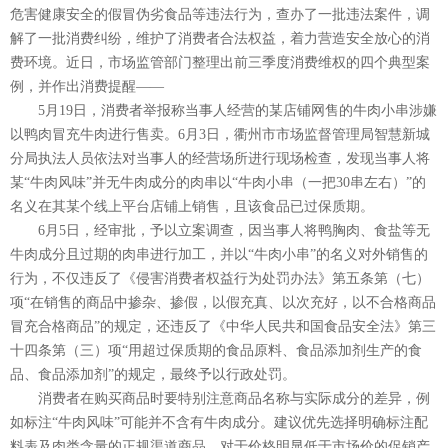
危害健康安全的假冒伪劣食品等违法行为，查办了一批违法案件，调
解了一批消费纠纷，维护了消费者合法权益，着力营造安全放心的消
费环境。近日，市场监管部门整理出前三季度消费维权的四个典型案
例，并作出消费提醒——
5月19日，消费者举报称当事人经营的某店铺网售的牛肉小串涉嫌
以鸭肉冒充牛肉进行售卖。6月3日，衢州市市场监督管理局智慧新城
分局执法人员依法对当事人的经营场所进行现场检查，发现当事人将
某“牛肉风味”并无牛肉成分的肉串以“牛肉小串（一把30串左右）”的
名义在其某个线上平台店铺上销售，且该食品已过保质期。
6月5日，经审批，予以立案调查，因当事人将鸭胸肉、食盐等无
牛肉成分且过期的肉串进行加工，并以“牛肉小串”的名义对外销售的
行为，不仅违反了《侵害消费者权益行为处罚办法》第五条第（七）
项“在销售的商品中掺杂、掺假，以假充真、以次充好，以不合格商品
冒充合格商品”的规定，还违反了《中华人民共和国食品安全法》第三
十四条第（三）项“用超过保质期的食品原料、食品添加剂生产的食
品、食品添加剂”的规定，最终予以行政处罚。
消费者在购买商品时要特别注意商品名称与实际成分的差异，例
如标注“牛肉风味”可能并不含有牛肉成分。建议优先选择明确标注配
料表及肉类含量的正规渠道商品，对于价格明显低于市场价的促销产