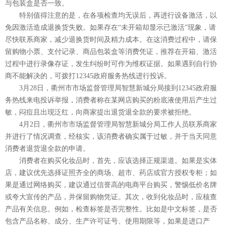
与包装盒是否一致。
特别值得注意的是，在各项检查均无误后，再进行设备激活，以
免因激活造成退换货失败。如果存在“未开箱却显示已激活”现象，请
尽快联系商家，减少退换货时间及精力成本。在这消费过程中，请保
留购物小票、支付记录、商品包装盒等消费凭证，推荐在开箱、激活
过程中进行录像存证，发生纠纷时可作为维权证据。如果遇到自行协
商不能解决的，可拨打12345政府服务热线进行投诉。
3月28日，衢州市市场监督管理局智慧新城分局接到12345政府服
务热线来电投诉举报，消费者称在某网店购买的粉底液使用后产生过
敏，闷痘且出现泛红，向商家提出退货退全款的要求被拒绝。
4月2日，衢州市市场监督管理局智慧新城分局工作人员联系商家
并进行了情况调查，经核实，该消费者确实属于过敏，并于当天同意
消费者退货退全款的申请。
消费者在购买化妆品时，首先，应该选择正规渠道。如果是‌实体
店，建议优先选择证照齐全的商场、超市、药店或官方授权专柜；如
果是通过‌网络购买，建议通过信誉高的电商平台购买，警惕低价名牌
或夸大宣传的产品，并保留购物凭证。其次，收到化妆品时，应核查
产品有关信息。例如，检查‌标签是否完整性。比如是中文标签，是否
包含产品名称、成分、生产许可证号、使用期限等，如果是进口产